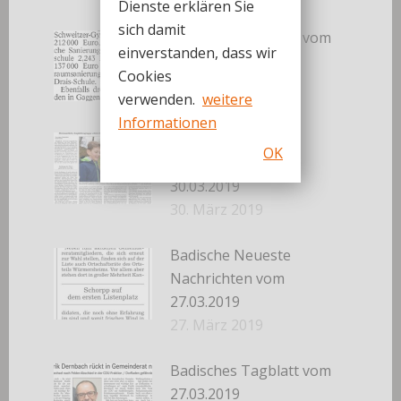
Dienste erklären Sie
sich damit
Badisches Tagblatt vom
einverstanden, dass wir
30.03.2019
Cookies
30. März 2019
verwenden.
weitere
Informationen
Badische Neueste
OK
Nachrichten vom
30.03.2019
30. März 2019
Badische Neueste
Nachrichten vom
27.03.2019
27. März 2019
Badisches Tagblatt vom
27.03.2019