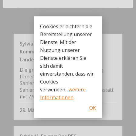
Cookies erleichtern die
Bereitstellung unserer
Dienste. Mit der
Sylvia Felder MdL: Mittel aus dem
Nutzung unserer
Kommunalen Sanierungsfonds des
Dienste erklären Sie
Landes für Schulen im Wahlkreis
sich damit
Die grün-schwarze Landesregierung
einverstanden, dass wir
fördert über den Kommunalen
Cookies
Sanierungsfonds im Jahr 2019 zwölf
verwenden.
weitere
Sanierungsprojekte im Wahlkreis Rastatt
mit 7.986.000€.
Informationen
OK
29. März 2019