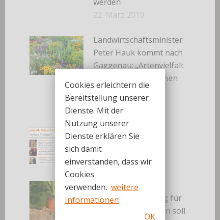
werden
22. März 2019
Landwirtschaftsminister
Peter Hauk kommt nach
Gaggenau: „Artenvielfalt
in unseren Kommunen
Cookies erleichtern die
erhalten“
Bereitstellung unserer
12. März 2019
Dienste. Mit der
Nutzung unserer
März 2019
Dienste erklären Sie
3. März 2019
sich damit
einverstanden, dass wir
Cookies
Sylvia M. Felder:
verwenden.
weitere
Vorerntemonitoring für
Informationen
PFC-belastete Böden soll
OK