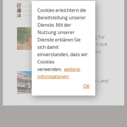
3. März 2019
Cookies erleichtern die
Bereitstellung unserer
Dienste. Mit der
Sylvia M. Felder:
Nutzung unserer
Vorerntemonitoring für
Dienste erklären Sie
PFC-belastete Böden soll
sich damit
weitergeführt werden
einverstanden, dass wir
15. Februar 2019
Cookies
verwenden.
weitere
ELR Förderung von
Informationen
Projekten durch das Land
OK
14. Februar 2019