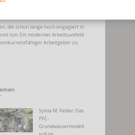
 Splett liegt das Projekt im Plan, eine
i der Heizungsanlage, sei nicht
en, die schon lange hoch engagiert in
enst tun. Ein modernes Arbeitsumfeld
in konkurrenzfähiger Arbeitgeber zu
hemen
Sylvia M. Felder: Das
PFC-
Grundwassermodell
soll im