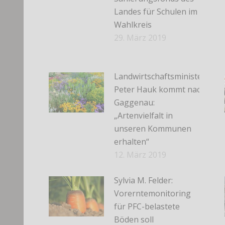
Landes für Schulen im
Wahlkreis
29. März 2019
Landwirtschaftsminister
Peter Hauk kommt nach
Gaggenau:
„Artenvielfalt in
unseren Kommunen
erhalten“
12. März 2019
Sylvia M. Felder:
Vorerntemonitoring
für PFC-belastete
Böden soll