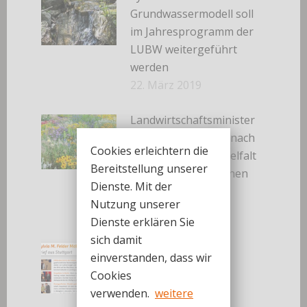
Grundwassermodell soll
im Jahresprogramm der
LUBW weitergeführt
werden
22. März 2019
Landwirtschaftsminister
Peter Hauk kommt nach
Cookies erleichtern die
Gaggenau: „Artenvielfalt
Bereitstellung unserer
in unseren Kommunen
Dienste. Mit der
erhalten“
Nutzung unserer
12. März 2019
Dienste erklären Sie
sich damit
März 2019
einverstanden, dass wir
3. März 2019
Cookies
verwenden.
weitere