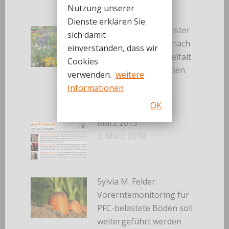
22. März 2019
Nutzung unserer
Dienste erklären Sie
Landwirtschaftsminister
sich damit
Peter Hauk kommt nach
einverstanden, dass wir
Gaggenau: „Artenvielfalt
Cookies
in unseren Kommunen
verwenden.
weitere
erhalten“
Informationen
12. März 2019
OK
März 2019
3. März 2019
Sylvia M. Felder:
Vorerntemonitoring für
PFC-belastete Böden soll
weitergeführt werden