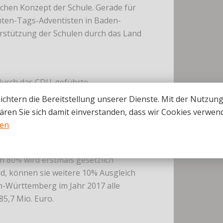
chen Konzept der Schule. Gerade für
enten-Tags-Adventisten in Baden-
rstützung der Schulen durch das Land
 durch das CDU-geführte
das Land Baden-Württemberg als
ichtern die Bereitstellung unserer Dienste. Mit der Nutzun
erhalten Planungssicherheit und eine
ären Sie sich damit einverstanden, dass wir Cookies verwen
fsatzzuschüsse für alle Schulen in
nen
der Kosten eines Schülers an einer
r das Land in Höhe von 15 Mio. Euro
n 80% wird erstmals gesetzlich
ld, können sie weitere 10% Ausgleich
n-Württemberg im Jahr 2017 alle
85,7 Mio. Euro.