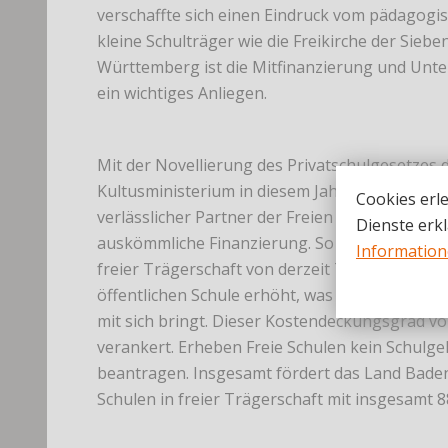
verschaffte sich einen Eindruck vom pädagogis
kleine Schulträger wie die Freikirche der Sieb
Württemberg ist die Mitfinanzierung und Unte
ein wichtiges Anliegen.
Mit der Novellierung des Privatschulgesetzes
Kultusministerium in diesem Jahr zeigt sich 
Cookies erle
verlässlicher Partner der Freien Schulen. Sie 
Dienste erkl
auskömmliche Finanzierung. So werden die Kop
Informatio
freier Trägerschaft von derzeit 78,1% auf 80% 
öffentlichen Schule erhöht, was Mehrkosten fü
mit sich bringt. Dieser Kostendeckungsgrad vo
verankert. Erheben Freie Schulen kein Schulge
beantragen. Insgesamt fördert das Land Bade
Schulen in freier Trägerschaft mit insgesamt 8