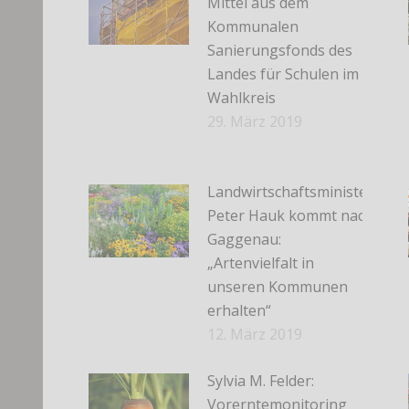
Mittel aus dem
Kommunalen
Sanierungsfonds des
Landes für Schulen im
Wahlkreis
29. März 2019
Landwirtschaftsminister
Peter Hauk kommt nach
Gaggenau:
„Artenvielfalt in
unseren Kommunen
erhalten“
12. März 2019
Sylvia M. Felder:
Vorerntemonitoring