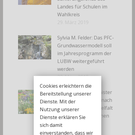
Landes für Schulen im
Wahlkreis
29. März 2019
Sylvia M. Felder: Das PFC-
Grundwassermodell soll
im Jahresprogramm der
LUBW weitergeführt
werden
22. März 2019
Cookies erleichtern die
Landwirtschaftsminister
Bereitstellung unserer
Peter Hauk kommt nach
Dienste. Mit der
Gaggenau: „Artenvielfalt
Nutzung unserer
in unseren Kommunen
Dienste erklären Sie
erhalten“
sich damit
12. März 2019
einverstanden, dass wir