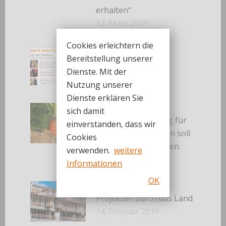
erhalten“
12. März 2019
Cookies erleichtern die
März 2019
Bereitstellung unserer
3. März 2019
Dienste. Mit der
Nutzung unserer
Dienste erklären Sie
Sylvia M. Felder:
sich damit
Vorerntemonitoring für
einverstanden, dass wir
PFC-belastete Böden soll
Cookies
weitergeführt werden
verwenden.
weitere
15. Februar 2019
Informationen
OK
ELR Förderung von
Projekten durch das Land
14. Februar 2019