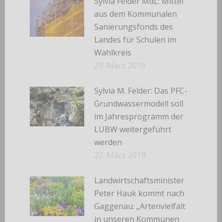
Sylvia Felder MdL: Mittel
aus dem Kommunalen
Sanierungsfonds des
Landes für Schulen im
Wahlkreis
29. März 2019
Sylvia M. Felder: Das PFC-
Grundwassermodell soll
im Jahresprogramm der
LUBW weitergeführt
werden
22. März 2019
Landwirtschaftsminister
Peter Hauk kommt nach
Gaggenau: „Artenvielfalt
in unseren Kommunen