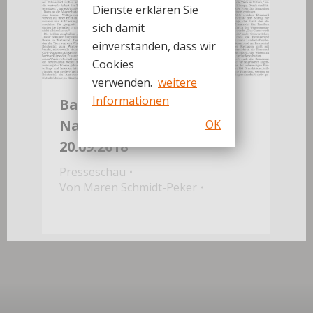
Dienste erklären Sie
sich damit
einverstanden, dass wir
Cookies
verwenden.
weitere
Informationen
Badische Neueste
Nachrichten vom
OK
20.09.2018
Presseschau
Von
Maren Schmidt-Peker