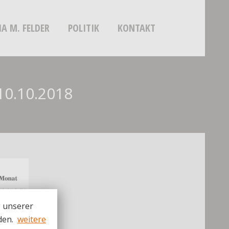
IA M. FELDER
POLITIK
KONTAKT
0.10.2018
g unserer
den.
weitere