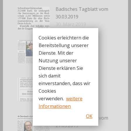
Badisches Tagblatt vom
30.03.2019
30. März 2019
Cookies erleichtern die
Badische Neueste
Bereitstellung unserer
Nachrichten vom
Dienste. Mit der
30.03.2019
Nutzung unserer
30. März 2019
Dienste erklären Sie
sich damit
Badische Neueste
einverstanden, dass wir
Nachrichten vom
Cookies
27.03.2019
verwenden.
weitere
27. März 2019
Informationen
OK
Badisches Tagblatt vom
27.03.2019