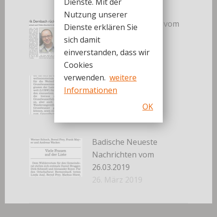
Dienste. Mit der
Nutzung unserer
Badisches Tagblatt vom
Dienste erklären Sie
27.03.2019
sich damit
27. März 2019
einverstanden, dass wir
Cookies
verwenden.
weitere
Badische Neueste
Informationen
Nachrichten vom
26.03.2019
OK
26. März 2019
Badische Neueste
Nachrichten vom
26.03.2019
26. März 2019