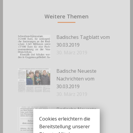
Weitere Themen
Badisches Tagblatt vom
30.03.2019
30. März 2019
Badische Neueste
Nachrichten vom
30.03.2019
30. März 2019
Badische Neueste
Nachrichten vom
Cookies erleichtern die
27.03.2019
Bereitstellung unserer
27. März 2019