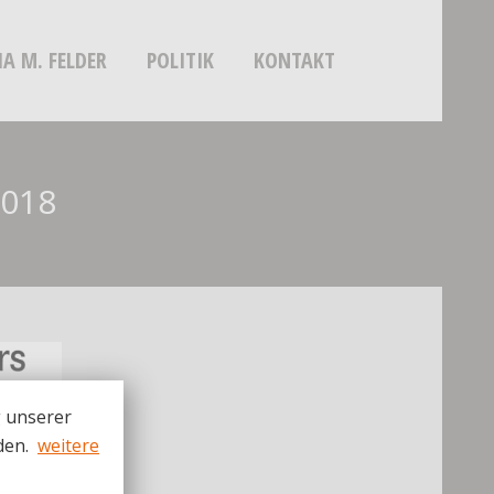
IA M. FELDER
POLITIK
KONTAKT
2018
g unserer
den.
weitere