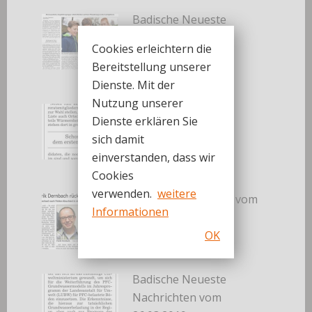
Badische Neueste
Nachrichten vom
Cookies erleichtern die
30.03.2019
Bereitstellung unserer
30. März 2019
Dienste. Mit der
Nutzung unserer
Badische Neueste
Dienste erklären Sie
Nachrichten vom
sich damit
27.03.2019
einverstanden, dass wir
27. März 2019
Cookies
verwenden.
weitere
Badisches Tagblatt vom
Informationen
27.03.2019
27. März 2019
OK
Badische Neueste
Nachrichten vom