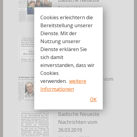
Badische Neueste
Nachrichten vom
30.03.2019
Cookies erleichtern die
30. März 2019
Bereitstellung unserer
Dienste. Mit der
Badische Neueste
Nutzung unserer
Nachrichten vom
Dienste erklären Sie
27.03.2019
sich damit
27. März 2019
einverstanden, dass wir
Cookies
Badisches Tagblatt vom
verwenden.
weitere
27.03.2019
Informationen
27. März 2019
OK
Badische Neueste
Nachrichten vom
26.03.2019